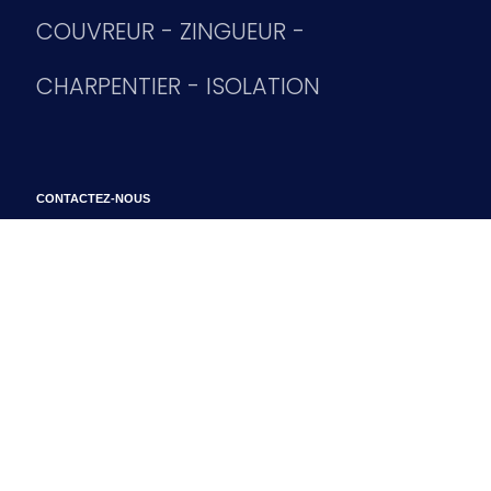
COUVREUR - ZINGUEUR -
CHARPENTIER - ISOLATION
CONTACTEZ-NOUS
07 78 80 03 71
05 46 06 32 51
lrmc.couverture[@]gmail.com
NOS AGENCES
Route du Cailleau, 17920 Breuillet
68 Route de Royan, 17600 Médis
9 Route du Magarin, 17920 Breuillet