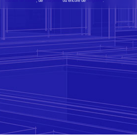
travaux de toiture
, de
charpente
ou encore de
zinguerie
.