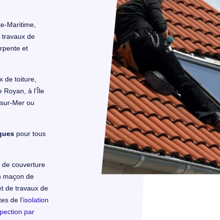
e-Maritime,
s travaux de
arpente et
 de toiture,
Royan, à l’Île
-sur-Mer ou
ques
pour tous
, de couverture
n maçon de
et de travaux de
es de l’
isolation
spection par