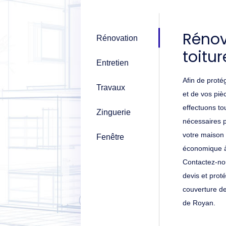
Rénov
Rénovation
toitur
Entretien
Afin de protég
Travaux
et de vos piè
effectuons to
Zinguerie
nécessaires p
votre maison 
Fenêtre
économique à 
Contactez-nou
devis et prot
couverture de
de Royan.