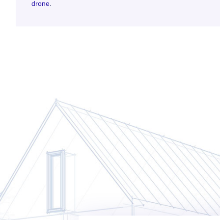
drone
.